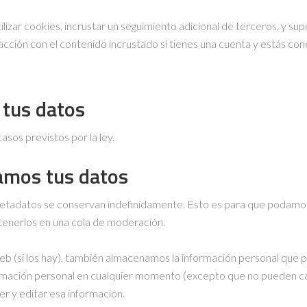
lizar cookies, incrustar un seguimiento adicional de terceros, y su
eracción con el contenido incrustado si tienes una cuenta y estás c
tus datos
asos previstos por la ley.
amos tus datos
 metadatos se conservan indefinidamente. Esto es para que podam
enerlos en una cola de moderación.
eb (si los hay), también almacenamos la información personal que pr
nformación personal en cualquier momento (excepto que no pueden c
r y editar esa información.