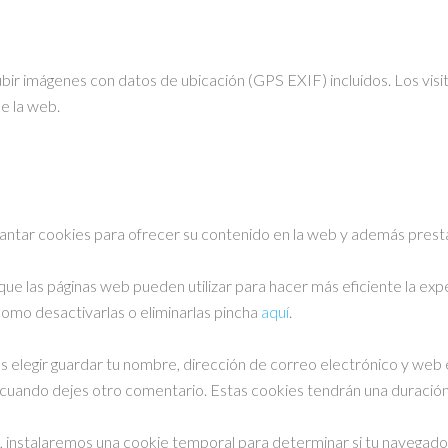
subir imágenes con datos de ubicación (GPS EXIF) incluidos. Los vis
e la web.
antar cookies para ofrecer su contenido en la web y además presta
e las páginas web pueden utilizar para hacer más eficiente la expe
como desactivarlas o eliminarlas pincha
aquí
.
es elegir guardar tu nombre, dirección de correo electrónico y web
s cuando dejes otro comentario. Estas cookies tendrán una duración
io, instalaremos una cookie temporal para determinar si tu navegad