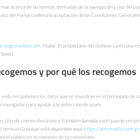
ormar acerca de las normas derivadas de la navegación y uso del por
y uso del Portal conlleva la aceptación de las Condiciones General
sicologomadrid.com
. Titular: El propietario del dominio y persona 
ítular)
ecogemos y por qué los recogemos
 web, recopilamos los datos que se muestran en el formulario de co
del navegador para ayudar a la detección de spam.
ección de correo electrónico (también llamada hash) puede ser pro
el servicio Gravatar está disponible aquí:
https://automattic.com/pr
para el público en el contexto de tu comentario.