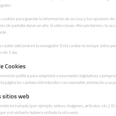
egador.
cookies para guardar tu información de acceso y tus opciones de vi
ones de pantalla duran un año. Si seleccionas «Recuérdarme», tu ac
arán.
na cookie adicional en tu navegador. Esta cookie no incluye datos p
s de 1 día.
de Cookies
 presente política para adaptarla a novedades legislativas o jurisprud
esta página los cambios introducidos con razonable antelación a su p
 sitios web
tenido incrustado (por ejemplo, vídeos, imágenes, artículos, etc.). 
si el visitante hubiera visitado la otra web.