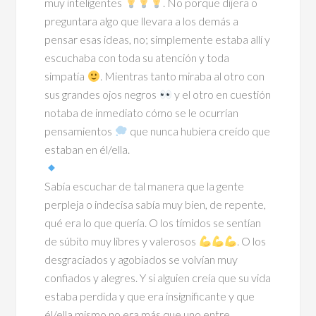
muy inteligentes
. No porque dijera o
preguntara algo que llevara a los demás a
pensar esas ideas, no; simplemente estaba allí y
escuchaba con toda su atención y toda
simpatía
. Mientras tanto miraba al otro con
sus grandes ojos negros
y el otro en cuestión
notaba de inmediato cómo se le ocurrían
pensamientos
que nunca hubiera creído que
estaban en él/ella.
Sabía escuchar de tal manera que la gente
perpleja o indecisa sabía muy bien, de repente,
qué era lo que quería. O los tímidos se sentían
de súbito muy libres y valerosos
. O los
desgraciados y agobiados se volvían muy
confiados y alegres. Y si alguien creía que su vida
estaba perdida y que era insignificante y que
él/ella mismo no era más que uno entre